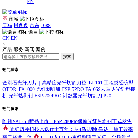
EN
商城
天猫
拼多多
京东
1688
语言
CN
EN
×
产品
服务
新闻
案例
搜索
热门搜索
金刚石光纤刀片｜高精度光纤切割刀粒_BL101
工程类经济型
OTDR_FA1000
光纤剥纤钳 FSP-5PRO
FA-66S六马达光纤熔接
机
光纤热剥钳 FSP-200PRO
计数器光纤切割刀 P20
热门资讯
唯祎VAE·YI新品上市：FSP-280Pro保偏光纤热剥钳正式发售
光纤熔接机技术迭代十五年：从4马达到6马达，施工效率
翻了将近一倍
FTTH入户1-15束纤到隐形光纤：全场景兼