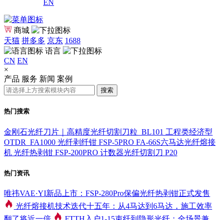
EN
商城
天猫
拼多多
京东
1688
语言
CN
EN
×
产品
服务
新闻
案例
搜索
热门搜索
金刚石光纤刀片｜高精度光纤切割刀粒_BL101
工程类经济型
OTDR_FA1000
光纤剥纤钳 FSP-5PRO
FA-66S六马达光纤熔接
机
光纤热剥钳 FSP-200PRO
计数器光纤切割刀 P20
热门资讯
唯祎VAE·YI新品上市：FSP-280Pro保偏光纤热剥钳正式发售
光纤熔接机技术迭代十五年：从4马达到6马达，施工效率
翻了将近一倍
FTTH入户1-15束纤到隐形光纤：全场景兼