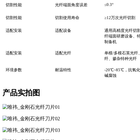
≤0.3°
切割性能
光纤端面角度误差
切割性能
切割使用寿命
≥12万次光纤切割
适配安装
适配设备
通用高精度光纤切
纤端面研磨设备、
制备机
适配安装
适配光纤
单模/多模石英光纤
纤、掺杂特种光纤
环境参数
耐温特性
-20℃~85℃，抗氧
碱腐蚀
产品实拍图