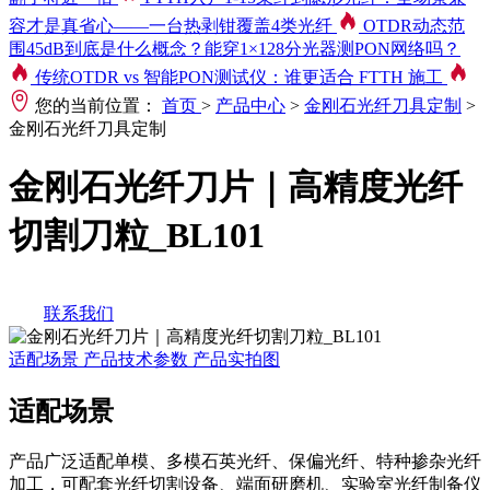
容才是真省心——一台热剥钳覆盖4类光纤
OTDR动态范
围45dB到底是什么概念？能穿1×128分光器测PON网络吗？
传统OTDR vs 智能PON测试仪：谁更适合 FTTH 施工
您的当前位置：
首页
>
产品中心
>
金刚石光纤刀具定制
>
金刚石光纤刀具定制
金刚石光纤刀片｜高精度光纤
切割刀粒_BL101
联系我们
适配场景
产品技术参数
产品实拍图
适配场景
产品广泛适配单模、多模石英光纤、保偏光纤、特种掺杂光纤
加工，可配套光纤切割设备、端面研磨机、实验室光纤制备仪