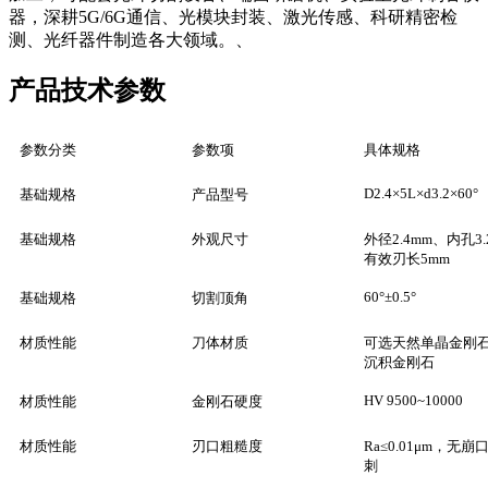
器，深耕5G/6G通信、光模块封装、激光传感、科研精密检
测、光纤器件制造各大领域。
、
产品技术参数
参数分类
参数项
具体规格
D2.4×5L×d3.2×60°
基础规格
产品型号
基础规格
外观尺寸
外径2.4mm、内孔3.
有效刃长5mm
60°±0.5°
基础规格
切割顶角
材质性能
刀体材质
可选天然单晶金刚石 /
沉积金刚石
HV 9500~10000
材质性能
金刚石硬度
材质性能
刃口粗糙度
Ra≤0.01μm，无
刺