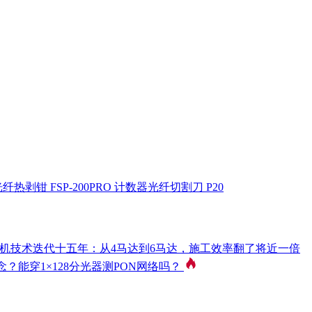
纤热剥钳 FSP-200PRO
计数器光纤切割刀 P20
机技术迭代十五年：从4马达到6马达，施工效率翻了将近一倍
念？能穿1×128分光器测PON网络吗？