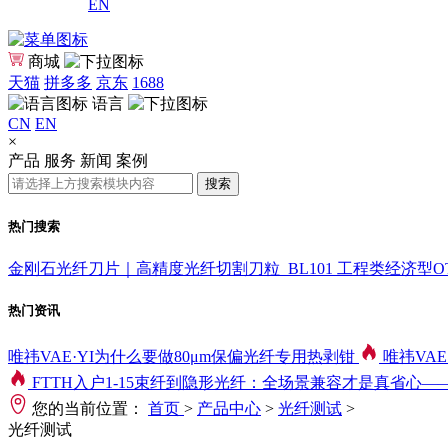
EN
商城
天猫
拼多多
京东
1688
语言
CN
EN
×
产品
服务
新闻
案例
搜索
热门搜索
金刚石光纤刀片｜高精度光纤切割刀粒_BL101
工程类经济型OTD
热门资讯
唯祎VAE·YI为什么要做80μm保偏光纤专用热剥钳
唯祎VAE
FTTH入户1-15束纤到隐形光纤：全场景兼容才是真省心
您的当前位置：
首页
>
产品中心
>
光纤测试
>
光纤测试