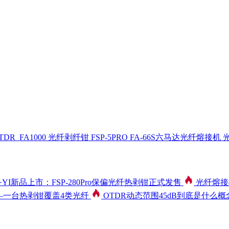
R_FA1000
光纤剥纤钳 FSP-5PRO
FA-66S六马达光纤熔接机
光
·YI新品上市：FSP-280Pro保偏光纤热剥钳正式发售
光纤熔接
——一台热剥钳覆盖4类光纤
OTDR动态范围45dB到底是什么概