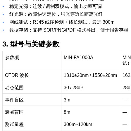
•
稳定光源：连续
/
调制双模式，输出功率可调
•
红光源：故障快速定位，强光穿透长距离光纤
•
网线测试：
RJ45
线序检测
+
线长测试，最远
300m
•
数据存储：支持
SOR/PNG/PDF
格式导出，便于报告存档
3.
型号与关键参数
参数项
MIN-FA1000A
MIN
试
OTDR
波长
1310±20nm / 1550±20nm
162
动态范围
30 / 28dB
28d
事件盲区
3m
—
衰减盲区
8m
—
测试量程
300m~120km
—