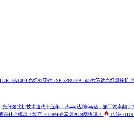
R_FA1000
光纤剥纤钳 FSP-5PRO
FA-66S六马达光纤熔接机
光
光纤熔接机技术迭代十五年：从4马达到6马达，施工效率翻了
到底是什么概念？能穿1×128分光器测PON网络吗？
传统OTDR