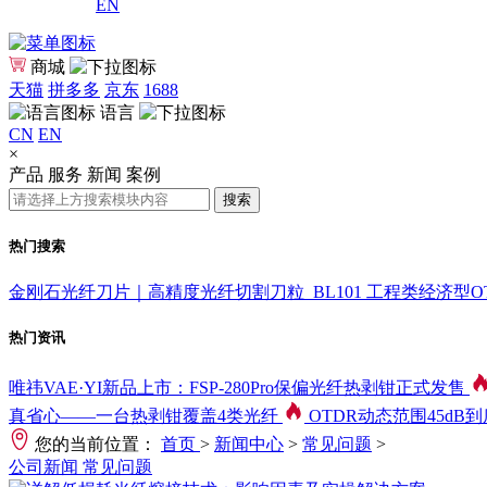
EN
商城
天猫
拼多多
京东
1688
语言
CN
EN
×
产品
服务
新闻
案例
搜索
热门搜索
金刚石光纤刀片｜高精度光纤切割刀粒_BL101
工程类经济型OTD
热门资讯
唯祎VAE·YI新品上市：FSP-280Pro保偏光纤热剥钳正式发售
真省心——一台热剥钳覆盖4类光纤
OTDR动态范围45dB
您的当前位置：
首页
>
新闻中心
>
常见问题
>
公司新闻
常见问题