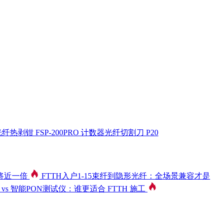
纤热剥钳 FSP-200PRO
计数器光纤切割刀 P20
将近一倍
FTTH入户1-15束纤到隐形光纤：全场景兼容才是
 vs 智能PON测试仪：谁更适合 FTTH 施工