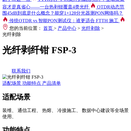
容才是真省心——一台热剥钳覆盖4类光纤
OTDR动态范
围45dB到底是什么概念？能穿1×128分光器测PON网络吗？
传统OTDR vs 智能PON测试仪：谁更适合 FTTH 施工
您的当前位置：
首页
>
产品中心
>
光纤剥除
>
光纤剥除
光纤剥纤钳 FSP-3
联系我们
适配场景
功能特点
产品清单
适配场景
装维
、
通信工程
、
热熔
、
冷接施工
、
数据中心建设等全场景
使用
、
功能特点