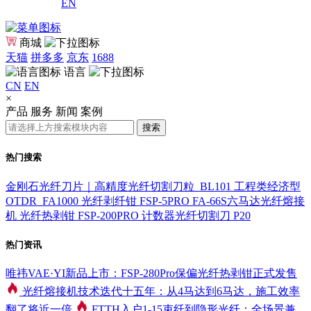
EN
商城
天猫
拼多多
京东
1688
语言
CN
EN
×
产品
服务
新闻
案例
搜索
热门搜索
金刚石光纤刀片｜高精度光纤切割刀粒_BL101
工程类经济型
OTDR_FA1000
光纤剥纤钳 FSP-5PRO
FA-66S六马达光纤熔接
机
光纤热剥钳 FSP-200PRO
计数器光纤切割刀 P20
热门资讯
唯祎VAE·YI新品上市：FSP-280Pro保偏光纤热剥钳正式发售
光纤熔接机技术迭代十五年：从4马达到6马达，施工效率
翻了将近一倍
FTTH入户1-15束纤到隐形光纤：全场景兼