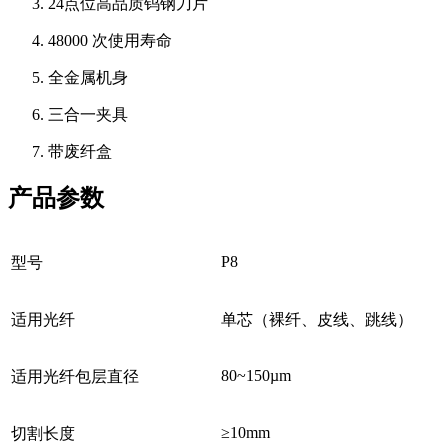
24点位高品质钨钢刀片
48000 次使用寿命
全金属机身
三合一夹具
带废纤盒
产品参数
P8
型号
适用光纤
单芯（裸纤、皮线、跳线）
80~150µm
适用光纤包层直径
≥10mm
切割长度