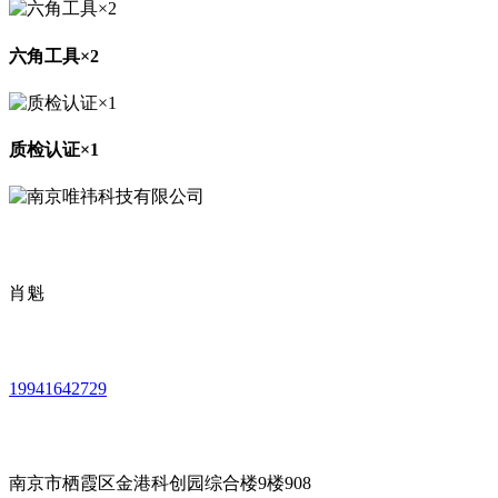
六角工具×2
质检认证×1
肖魁
19941642729
南京市栖霞区金港科创园综合楼9楼908