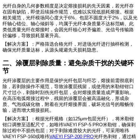
光纤自身的几何参数精度是决定熔接损耗的先天因素，若光纤存
在固有缺陷，即使后续操作规范，也难以实现低损耗熔接。根据
6%
2%
相关规范，光纤模场同心度大于
、包层不圆度大于
，以及光
纤轴心错位、轴心倾斜等，均属于光纤本身质量不达标范畴。此
类低质量光纤在熔接时，会因光纤核心对齐偏差、光信号传输路
径偏移，导致损耗显著升高。
【解决方案】：严格筛选合格光纤，对进场光纤进行抽样检测，
确保光纤质量达标，从源头规避先天损耗隐患。
二、涂覆层剥除质量：避免杂质干扰的关键环
节
光纤涂覆层的主要作用是保护光纤包层与纤芯，熔接前需彻底剥
除，若剥除操作不规范，导致涂覆层残留，或使用的米勒钳钳口
尺寸过小，剥除时刮伤光纤包层，会对熔接质量造成严重影响。
在高压电弧熔接过程中，残留的涂覆层会被高温融化，形成杂
质、气泡或碳化物，附着在光纤熔接界面，破坏光信号的顺畅传
输，进而增大熔接损耗。
125μm
【解决方案】：根据光纤规格（如
包层光纤），将米勒钳
VAEYI FSP-5 PRO
钳
口调整至适配尺寸，如唯祎
米勒钳，确保剥
除过程中不损伤包层；对于剥除难度较大的光纤，可采用唯祎
VAEYI FSP-160
VAEYI FSP-200 PRO
或唯祎
光纤热剥钳，
通过精