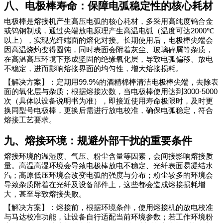
八、电极棒寿命：保障电弧稳定性的核心耗材
电极棒是熔接机产生高压电弧的核心耗材，多采用高纯度钨合金
2000℃
或钨钢制成，通过尖端放电原理产生高温电弧（温度可达
以上），实现光纤端面的熔化对接。长期使用后，电极棒尖端会
因高温烧灼变得圆钝，同时表面会附着灰尘、玻璃碎屑等杂质，
在高温高压环境下形成坚固的绝缘氧化层，导致电弧偏移、放电
不稳定，进而影响熔接界面的均匀性，增大熔接损耗。
99.9%
【解决方案】：定期用
的酒精棉棒清洁电极棒尖端，去除表
3000-5000
面的氧化层与杂质；根据熔接次数，当电极棒使用达到
次（具体以设备说明书为准），即接近使用寿命极限时，及时更
换同型号电极棒，更换后需进行放电校准，确保电弧稳定，符合
熔接工艺要求。
九、熔接环境：规避外部干扰的重要条件
熔接环境的温湿度、气压、粉尘含量等因素，会间接影响熔接质
量。高温高湿环境会导致电极棒放电不稳定、光纤表面易凝结水
汽；高原低压环境会改变电弧的强度与分布；粉尘较多的环境会
导致杂质附着在光纤及设备部件上，这些都会造成熔接损耗增
大，甚至导致熔接失败。
【解决方案】：熔接前，根据环境条件，使用熔接机的放电校准
与马达校准功能，让设备自行适配当前环境参数；若工作环境粉