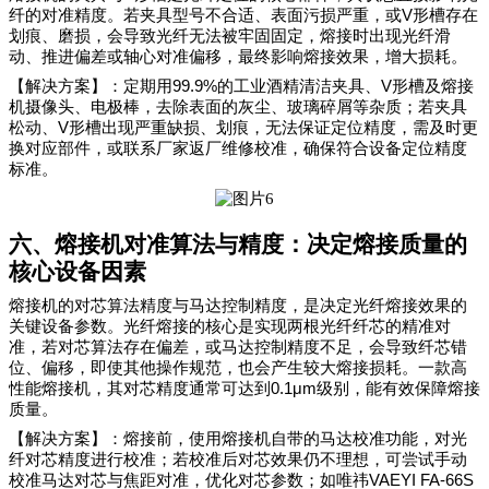
V
纤的对准精度。若夹具型号不合适、表面污损严重，或
形槽存在
划痕、磨损，会导致光纤无法被牢固固定，熔接时出现光纤滑
动、推进偏差或轴心对准偏移，最终影响熔接效果，增大损耗。
99.9%
V
【解决方案】：定期用
的工业酒精清洁夹具、
形槽及熔接
机摄像头、电极棒，去除表面的灰尘、玻璃碎屑等杂质；
若夹具
V
松动、
形槽出现严重缺损、划痕，无法保证定位精度，需及时更
换对应部件，或联系厂家返厂维修校准，确保符合设备定位精度
标准。
六、熔接机对准算法与精度：决定熔接质量的
核心设备因素
熔接机的对芯算法精度与马达控制精度，是决定光纤熔接效果的
关键设备参数。光纤熔接的核心是实现两根光纤纤芯的精准对
准，若对芯算法存在偏差，或马达控制精度不足，会导致纤芯错
位、偏移，即使其他操作规范，也会产生较大熔接损耗。一款高
0.1μm
性能熔接机，其对芯精度通常可达到
级别，能有效保障熔接
质量。
【解决方案】：熔接前，使用熔接机自带的马达校准功能，对光
纤对芯精度进行校准；若校准后对芯效果仍不理想，可尝试手动
VAEYI FA-66S
校准马达对芯与焦距对准，优化对芯参数；如唯祎