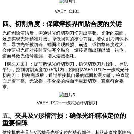
VAEYI C101
四、切割角度：保障熔接界面贴合度的关键
光纤剥除清洁后，需通过光纤切割刀切割出平整、光滑的端面，
这是实现光纤精准对接、降低损耗的核心前提。若切割刀调试不
当，导致光纤被切碎、端面出现缺损、崩边，或切割角度过大，
会使两根光纤对接时无法完全贴合，熔接界面出现缝隙、错位，
进而导致光信号泄漏，增大熔接损耗。
【解决方案】：提前调试光纤切割刀，确保切割刀片锋利、导轨
0.5°
VAEYI P12+
平行，控制切割角度在
以内；如唯祎
一步式光纤
切割刀；
切割完成后，通过熔接机自带的端面检测功能，检查端
面是否平整、无缺损，不合格的端面需重新切割，直至符合要
求。
VAEYI P12+
一步式光纤切割刀
五、夹具及
V
形槽污损：确保光纤精准定位的
重要保障
V
熔接机的夹具与
形槽是光纤定位的核心部件，其状态直接影响光