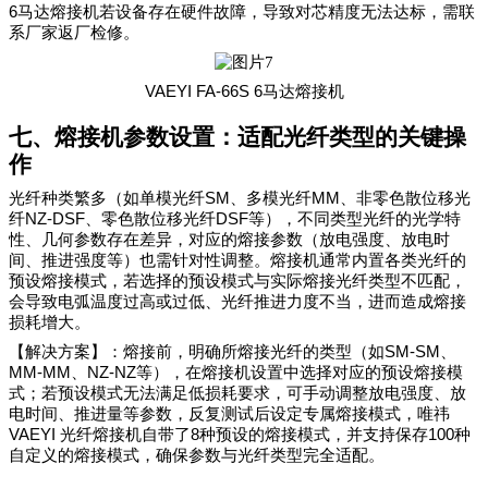
6
马达熔接机
若设备存在硬件故障，导致对芯精度无法达标，需联
系厂家返厂检修。
VAEYI FA-66S 6
马达熔接机
七、熔接机参数设置：适配光纤类型的关键操
作
SM
MM
光纤种类繁多（如单模光纤
、多模光纤
、非零色散位移光
NZ-DSF
DSF
纤
、零色散位移光纤
等），不同类型光纤的光学特
性、几何参数存在差异，对应的熔接参数（放电强度、放电时
间、推进强度等）也需针对性调整。熔接机通常内置各类光纤的
预设熔接模式，若选择的预设模式与实际熔接光纤类型不匹配，
会导致电弧温度过高或过低、光纤推进力度不当，进而造成熔接
损耗增大。
SM-SM
【解决方案】：熔接前，明确所熔接光纤的类型（如
、
MM-MM
NZ-NZ
、
等），在熔接机设置中选择对应的预设熔接模
式；若预设模式无法满足低损耗要求，可手动调整放电强度、放
电时间、推进量等参数，反复测试后设定专属熔接模式，唯祎
VAEYI
8
100
光纤熔接机自带了
种预设的熔接模式，并支持保存
种
自定义的熔接模式，确保参数与光纤类型完全适配。