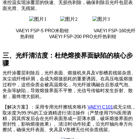
准控温实现涂覆层的快速、无损伤剥除，确保剥除后光纤包层表
面光滑、无残留。
VAEYI FSP-5 PRO米勒钳
VAEYI FSP-160光纤
热剥钳
VAEYI FSP-200 PRO光纤热剥钳
三、光纤清洁度：杜绝熔接界面缺陷的核心步
骤
V
光纤涂覆层剥除后，光纤表面、熔接机夹具及
形槽若残留杂质、
灰尘或纤维碎屑，会成为熔接损耗的重要诱因。在高压电弧熔接
过程中，这些杂质会被高温熔化，与光纤玻璃融合后形成气泡、
夹杂等缺陷，导致熔接界面不平整，光信号传输时发生折射、散
射，最终增大损耗。
VAEYI C101
【解决方案】：采用专用光纤擦线夹唯祎
或无尘纸，
99.9%
75%
取浓度为
的工业酒精进行清洁操作（严禁使用
医用酒
精，因其挥发后会在光纤表面形成一层薄水膜，破坏熔接界面的
密封性，影响熔接效果）。清洁时动作轻柔，沿光纤轴向单方向
V
擦拭，确保光纤表面、夹具及
形槽无任何杂质残留。