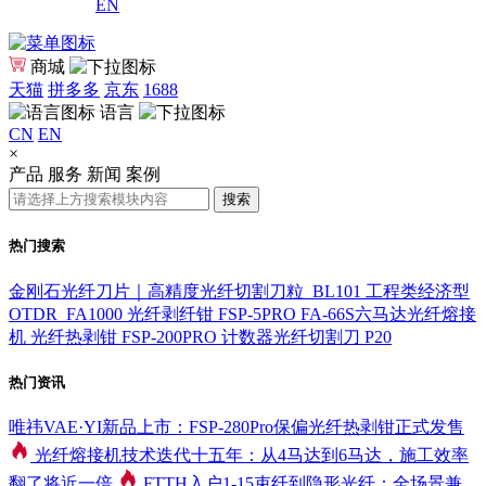
EN
商城
天猫
拼多多
京东
1688
语言
CN
EN
×
产品
服务
新闻
案例
搜索
热门搜索
金刚石光纤刀片｜高精度光纤切割刀粒_BL101
工程类经济型
OTDR_FA1000
光纤剥纤钳 FSP-5PRO
FA-66S六马达光纤熔接
机
光纤热剥钳 FSP-200PRO
计数器光纤切割刀 P20
热门资讯
唯祎VAE·YI新品上市：FSP-280Pro保偏光纤热剥钳正式发售
光纤熔接机技术迭代十五年：从4马达到6马达，施工效率
翻了将近一倍
FTTH入户1-15束纤到隐形光纤：全场景兼