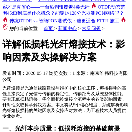
容才是真省心——一台热剥钳覆盖4类光纤
OTDR动态范
围45dB到底是什么概念？能穿1×128分光器测PON网络吗？
传统OTDR vs 智能PON测试仪：谁更适合 FTTH 施工
您的当前位置：
首页
>
新闻中心
>
常见问题
>
详解低损耗光纤熔接技术：影
响因素及实操解决方案
发布时间：2026-05-17
浏览次数：1
来源：南京唯祎科技有限
公司
光纤熔接是光通信线路建设与维护中的核心工序，熔接损耗的高
低直接决定了光信号传输的稳定性、传输距离及系统整体性能。
要实现低损耗熔接，需全面把控熔接全流程中的各类影响因素，
9
针对性采取科学解决方案。本文将从
个核心维度，系统解析影响
光纤熔接损耗的关键因素及实操应对方法，为工程技术人员提供
专业参考。
一、光纤本身质量：低损耗熔接的基础前提