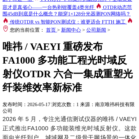
容才是真省心——一台热剥钳覆盖4类光纤
OTDR动态范
围45dB到底是什么概念？能穿1×128分光器测PON网络吗？
传统OTDR vs 智能PON测试仪：谁更适合 FTTH 施工
您的当前位置：
首页
>
新闻中心
>
公司新闻
>
唯祎 / VAEYI 重磅发布
FA1000 多功能工程光时域反
射仪OTDR 六合一集成重塑光
纤装维效率新标准
发布时间：2026-05-17
浏览次数：1
来源：南京唯祎科技有限
公司
2026 年 5 月，专注光通信测试仪器的唯祎 / VAEYI
正式推出FA1000 多功能装维光时域反射仪。这款
面向光纤到户、城域网及二级骨干网场景的一体化