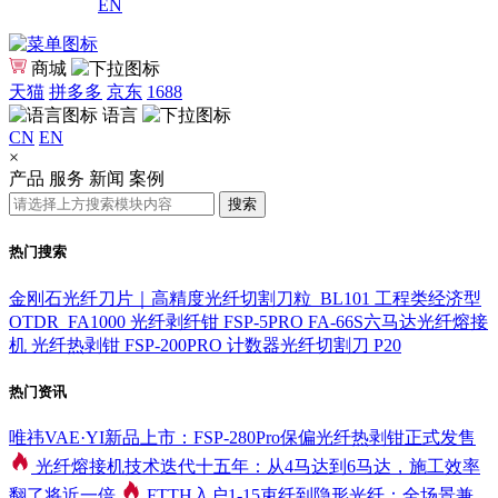
EN
商城
天猫
拼多多
京东
1688
语言
CN
EN
×
产品
服务
新闻
案例
搜索
热门搜索
金刚石光纤刀片｜高精度光纤切割刀粒_BL101
工程类经济型
OTDR_FA1000
光纤剥纤钳 FSP-5PRO
FA-66S六马达光纤熔接
机
光纤热剥钳 FSP-200PRO
计数器光纤切割刀 P20
热门资讯
唯祎VAE·YI新品上市：FSP-280Pro保偏光纤热剥钳正式发售
光纤熔接机技术迭代十五年：从4马达到6马达，施工效率
翻了将近一倍
FTTH入户1-15束纤到隐形光纤：全场景兼