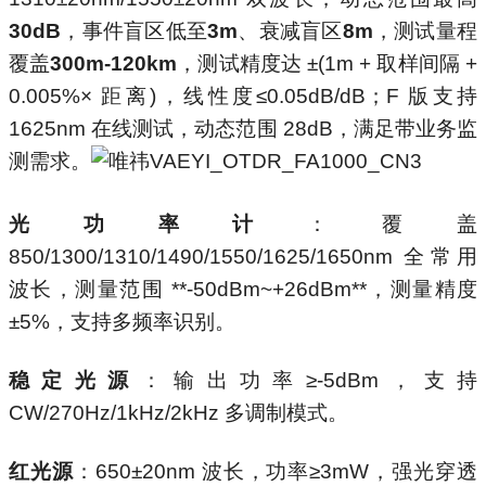
30dB
，事件盲区低至
3m
、衰减盲区
8m
，测试量程
覆盖
300m‑120km
，测试精度达 ±(1m + 取样间隔 +
0.005%× 距离)，线性度≤0.05dB/dB；F 版支持
1625nm 在线测试，动态范围 28dB，满足带业务监
测需求。
光功率计
：覆盖
850/1300/1310/1490/1550/1625/1650nm 全常用
波长，测量范围 **‑50dBm~+26dBm**，测量精度
±5%，支持多频率识别。
稳定光源
：输出功率≥‑5dBm，支持
CW/270Hz/1kHz/2kHz 多调制模式。
红光源
：650±20nm 波长，功率≥3mW，强光穿透