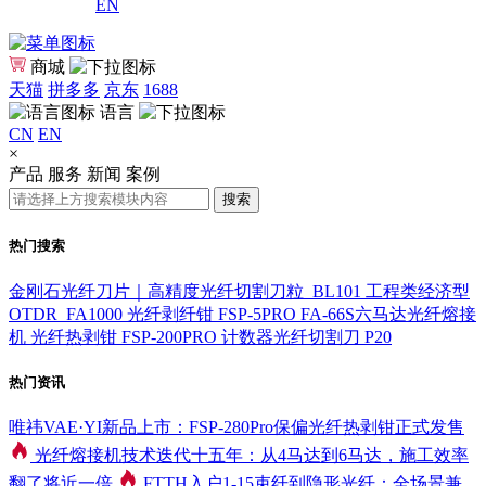
EN
商城
天猫
拼多多
京东
1688
语言
CN
EN
×
产品
服务
新闻
案例
搜索
热门搜索
金刚石光纤刀片｜高精度光纤切割刀粒_BL101
工程类经济型
OTDR_FA1000
光纤剥纤钳 FSP-5PRO
FA-66S六马达光纤熔接
机
光纤热剥钳 FSP-200PRO
计数器光纤切割刀 P20
热门资讯
唯祎VAE·YI新品上市：FSP-280Pro保偏光纤热剥钳正式发售
光纤熔接机技术迭代十五年：从4马达到6马达，施工效率
翻了将近一倍
FTTH入户1-15束纤到隐形光纤：全场景兼