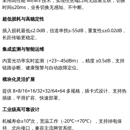
采用高性能 MEMS 技术，实现任意端口间无阻塞互联，切换
时间≤20ms，业务切换无感知、不中断。
超低损耗与高稳定性
插入损耗最低≤2.0dB，信道串扰≤-55dB，重复性≤±0.02dB，
长距传输更稳定。
集成监测与智能运维
内置光功率实时监测（+23~-45dBm），精度 ±0.5dB，支持
链路诊断、健康预警与自动故障定位。
模块化灵活扩展
提供 8×8/16×16/32×32/64×64 多规格，插卡式设计、支持热
插拔，平滑扩容、快速部署。
工业级高可靠设计
机械寿命≥10⁹次，宽温工作（-20℃~+70℃），支持掉电保
持、北向接口，兼容主流网管系统。