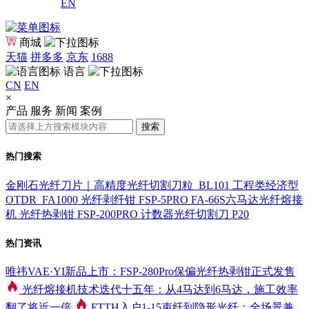
EN
商城
天猫
拼多多
京东
1688
语言
CN
EN
×
产品
服务
新闻
案例
搜索
热门搜索
金刚石光纤刀片｜高精度光纤切割刀粒_BL101
工程类经济型
OTDR_FA1000
光纤剥纤钳 FSP-5PRO
FA-66S六马达光纤熔接
机
光纤热剥钳 FSP-200PRO
计数器光纤切割刀 P20
热门资讯
唯祎VAE·YI新品上市：FSP-280Pro保偏光纤热剥钳正式发售
光纤熔接机技术迭代十五年：从4马达到6马达，施工效率
翻了将近一倍
FTTH入户1-15束纤到隐形光纤：全场景兼