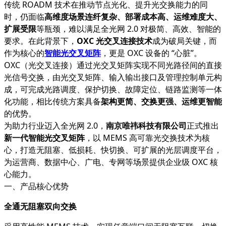
传统 ROADM 技术在推动节点光化、提升光交换能力的同
时，仍面临
高维度场景连纤复杂、部署成本高、运维难度大、
扩展受限
等瓶颈，难以满足全光网 2.0 对极简、高效、智能的
要求。在此背景下，
OXC 光交叉连接技术
成为破局关键，而
作为核心的
智能光交叉矩阵
，更是 OXC 设备的 “心脏”。
OXC（光交叉连接）通过光交叉矩阵实现不同光路径间的直接
光信号交换，由光交叉矩阵、输入输出接口及管理控制单元构
成，可完成光路调度、保护切换、故障定位、链路监测等一体
化功能，相比传统方案具备
架构更简、交换更强、运维更智能
的优势。
为助力行业迈入全光网 2.0，
南京唯祎科技有限公司
正式推出
新一代智能光交叉矩阵
，以 MEMS 高可靠光交换技术为核
心，打造无阻塞、低损耗、快切换、可扩展的光层调度平台，
为运营商、数据中心、广电、专网等场景提供企业级 OXC 核
心能力。
一、产品核心优势
全通无阻塞双向交换