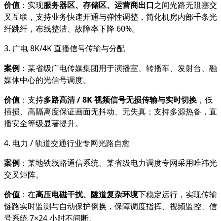
价值
：实现
服务器区、存储区、运营商出口
之间光路无阻塞交
叉互联，支持业务快速开通与弹性调整，简化机房内部千条光
纤跳纤，布线整洁、故障率下降 60%。
3. 广电 8K/4K 直播信号传输与分配
案例
：某省级广电传媒集团用于演播室、转播车、发射台、融
媒体中心的光信号调度。
价值
：支持
多路高清 / 8K 视频信号无损传输与实时切换
，低
插损、高隔离度保证画面无抖动、无失真；支持多源热备，直
播安全等级显著提升。
4. 电力 / 轨道交通行业专网光路自愈
案例
：某地铁线路通信系统、某省级电力调度专网采用唯祎光
交叉矩阵。
价值
：在
高压电磁干扰、隧道复杂环境
下稳定运行，实现传输
链路实时监测与自动保护倒换，保障调度指挥、视频监控、信
号系统 7×24 小时不间断。