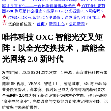
容才是真省心——一台热剥钳覆盖4类光纤
OTDR动态范
围45dB到底是什么概念？能穿1×128分光器测PON网络吗？
传统OTDR vs 智能PON测试仪：谁更适合 FTTH 施工
您的当前位置：
首页
>
新闻中心
>
公司新闻
>
唯祎科技 OXC 智能光交叉矩
阵：以全光交换技术，赋能全
光网络 2.0 新时代
发布时间：2026-05-24
浏览次数：1
来源：南京唯祎科技有限
公司
随着 8K 视频、VR/AR、智慧工厂、智慧城市、5G 与 F5G 等
业务快速普及，高带宽、低时延已成为通信网络的基础要求，
全光网络 2.0
成为数字基础设施升级的核心方向。作为光网络
“底座中的底座”，光层调度与交换能力直接决定网络性能、运
维效率与未来扩展性。